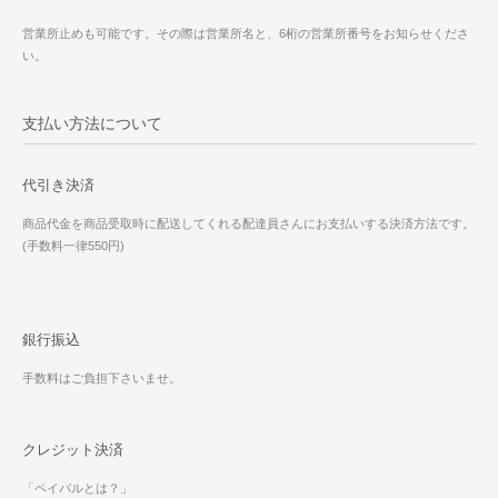
営業所止めも可能です。その際は営業所名と、6桁の営業所番号をお知らせくださ
い。
支払い方法について
代引き決済
商品代金を商品受取時に配送してくれる配達員さんにお支払いする決済方法です。
(手数料一律550円)
銀行振込
手数料はご負担下さいませ。
クレジット決済
「ペイパルとは？」