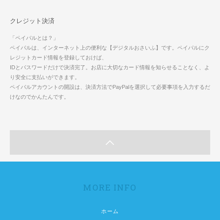
クレジット決済
「ペイパルとは？」
ペイパルは、インターネット上の便利な【デジタルおさいふ】です。ペイパルにク
レジットカード情報を登録しておけば、
IDとパスワードだけで決済完了。お店に大切なカード情報を知らせることなく、よ
り安全に支払いができます。
ペイパルアカウントの開設は、決済方法でPayPalを選択して必要事項を入力するだ
けなのでかんたんです。
MORE INFO
ホーム