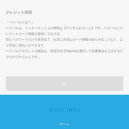
クレジット決済
「ペイパルとは？」
ペイパルは、インターネット上の便利な【デジタルおさいふ】です。ペイパルにク
レジットカード情報を登録しておけば、
IDとパスワードだけで決済完了。お店に大切なカード情報を知らせることなく、よ
り安全に支払いができます。
ペイパルアカウントの開設は、決済方法でPayPalを選択して必要事項を入力するだ
けなのでかんたんです。
MORE INFO
ホーム