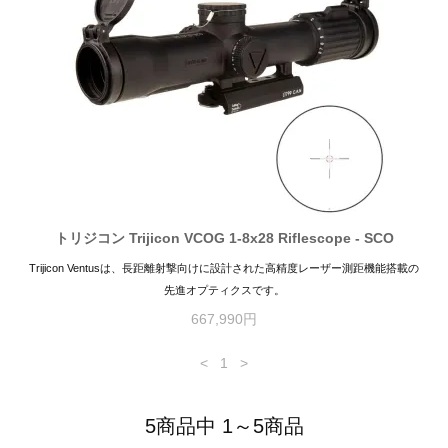
トリジコン Trijicon VCOG 1-8x28 Riflescope - SCO
Trijicon Ventusは、長距離射撃向けに設計された高精度レーザー測距機能搭載の
先進オプティクスです。
667,990円
<
1
>
5商品中 1～5商品