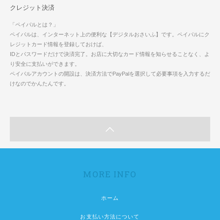
クレジット決済
「ペイパルとは？」
ペイパルは、インターネット上の便利な【デジタルおさいふ】です。ペイパルにク
レジットカード情報を登録しておけば、
IDとパスワードだけで決済完了。お店に大切なカード情報を知らせることなく、よ
り安全に支払いができます。
ペイパルアカウントの開設は、決済方法でPayPalを選択して必要事項を入力するだ
けなのでかんたんです。
MORE INFO
ホーム
お支払い方法について