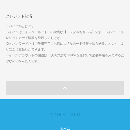
クレジット決済
「ペイパルとは？」
ペイパルは、インターネット上の便利な【デジタルおさいふ】です。ペイパルにク
レジットカード情報を登録しておけば、
IDとパスワードだけで決済完了。お店に大切なカード情報を知らせることなく、よ
り安全に支払いができます。
ペイパルアカウントの開設は、決済方法でPayPalを選択して必要事項を入力するだ
けなのでかんたんです。
MORE INFO
ホーム