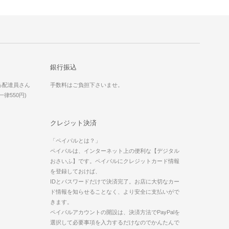
銀行振込
る配達員さん
手数料はご負担下さいませ。
律550円)
クレジット決済
「ペイパルとは？」
ペイパルは、インターネット上の便利な【デジタル
おさいふ】です。ペイパルにクレジットカード情報
を登録しておけば、
IDとパスワードだけで決済完了。お店に大切なカー
ド情報を知らせることなく、より安全に支払いがで
きます。
ペイパルアカウントの開設は、決済方法でPayPalを
選択して必要事項を入力するだけなのでかんたんで