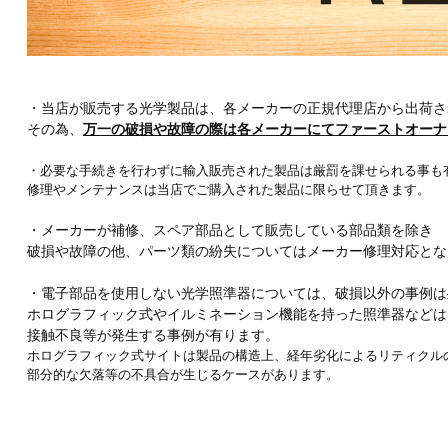
・当店が販売する光学製品は、各メーカーの正規代理店から出荷さ
その為、
万一の破損や故障の際は各メーカーにてファーストオーナ
・必要な手続きを行わずに輸入販売された製品は厳罰を課せられる事も
修理やメンテナンスは当店でご購入された製品に限らせて頂きます。
・メーカーが補修、スペア部品として販売している部品類を除き
破損や故障の他、パーツ類の紛失についてはメーカー修理対応とな
・電子部品を使用しない光学照準器については、破損以外の事例は
ホログラフィック式やイルミネーション機能を持った照準器などは
接触不良等が発生する事例が有ります。
ホログラフィック式サイトは製品の構造上、経年劣化によるリティクル
部分的な欠落等の不具合が生じるケースがあります。