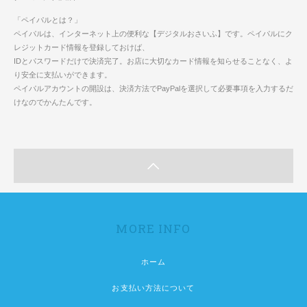
「ペイパルとは？」
ペイパルは、インターネット上の便利な【デジタルおさいふ】です。ペイパルにク
レジットカード情報を登録しておけば、
IDとパスワードだけで決済完了。お店に大切なカード情報を知らせることなく、よ
り安全に支払いができます。
ペイパルアカウントの開設は、決済方法でPayPalを選択して必要事項を入力するだ
けなのでかんたんです。
MORE INFO
ホーム
お支払い方法について