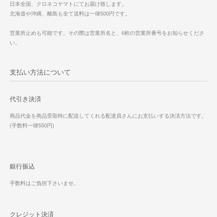
日本全国、クロネコヤマトにてお届け致します。
北海道や沖縄、離島も全て送料は一律500円です。
営業所止めも可能です。その際は営業所名と、6桁の営業所番号をお知らせくださ
い。
支払い方法について
代引き決済
商品代金を商品受取時に配送してくれる配達員さんにお支払いする決済方法です。
(手数料一律550円)
銀行振込
手数料はご負担下さいませ。
クレジット決済