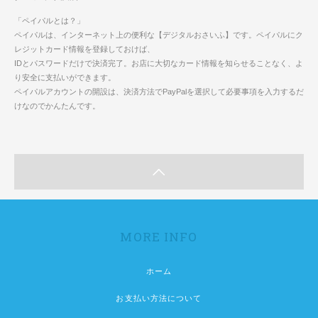
「ペイパルとは？」
ペイパルは、インターネット上の便利な【デジタルおさいふ】です。ペイパルにク
レジットカード情報を登録しておけば、
IDとパスワードだけで決済完了。お店に大切なカード情報を知らせることなく、よ
り安全に支払いができます。
ペイパルアカウントの開設は、決済方法でPayPalを選択して必要事項を入力するだ
けなのでかんたんです。
MORE INFO
ホーム
お支払い方法について