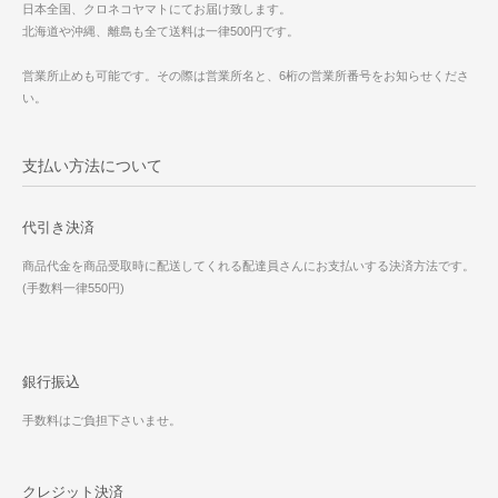
日本全国、クロネコヤマトにてお届け致します。
北海道や沖縄、離島も全て送料は一律500円です。
営業所止めも可能です。その際は営業所名と、6桁の営業所番号をお知らせくださ
い。
支払い方法について
代引き決済
商品代金を商品受取時に配送してくれる配達員さんにお支払いする決済方法です。
(手数料一律550円)
銀行振込
手数料はご負担下さいませ。
クレジット決済