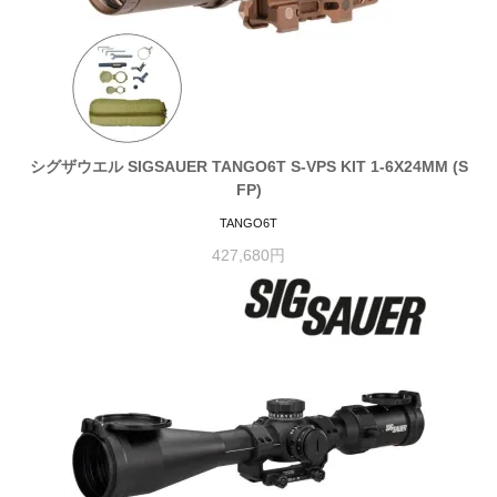
シグザウエル SIGSAUER TANGO6T S-VPS KIT 1-6X24MM (S
FP)
TANGO6T
427,680円