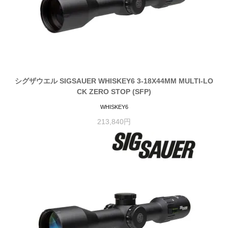
シグザウエル SIGSAUER WHISKEY6 3-18X44MM MULTI-LO
CK ZERO STOP (SFP)
WHISKEY6
213,840円