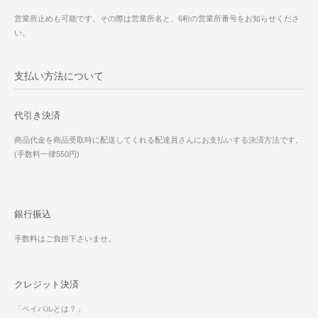
営業所止めも可能です。その際は営業所名と、6桁の営業所番号をお知らせくださ
い。
支払い方法について
代引き決済
商品代金を商品受取時に配送してくれる配達員さんにお支払いする決済方法です。
(手数料一律550円)
銀行振込
手数料はご負担下さいませ。
クレジット決済
「ペイパルとは？」