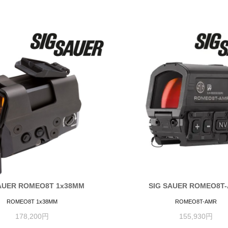
AUER ROMEO8T 1x38MM
SIG SAUER ROMEO8T
ROMEO8T 1x38MM
ROMEO8T-AMR
178,200円
155,930円