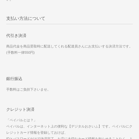
支払い方法について
代引き決済
商品代金を商品受取時に配送してくれる配達員さんにお支払いする決済方法です。
(手数料一律550円)
銀行振込
手数料はご負担下さいませ。
クレジット決済
「ペイパルとは？」
ペイパルは、インターネット上の便利な【デジタルおさいふ】です。ペイパルにク
レジットカード情報を登録しておけば、
IDとパスワードだけで決済完了。お店に大切なカード情報を知らせることなく、よ