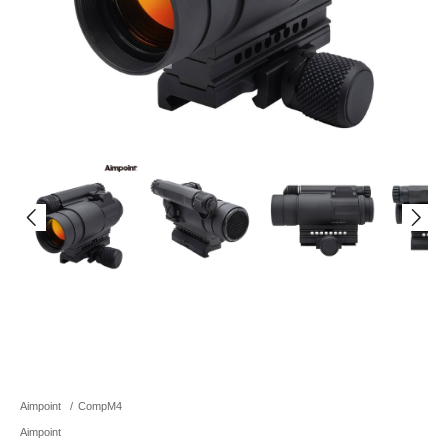
Aimpoint
/
CompM4
Aimpoint