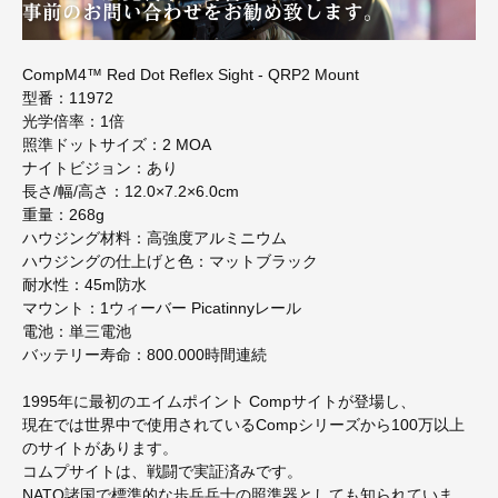
CompM4™ Red Dot Reflex Sight - QRP2 Mount
型番：11972
光学倍率：1倍
照準ドットサイズ：2 MOA
ナイトビジョン：あり
長さ/幅/高さ：12.0×7.2×6.0cm
重量：268g
ハウジング材料：高強度アルミニウム
ハウジングの仕上げと色：マットブラック
耐水性：45m防水
マウント：1ウィーバー Picatinnyレール
電池：単三電池
バッテリー寿命：800.000時間連続
1995年に最初のエイムポイント Compサイトが登場し、
現在では世界中で使用されているCompシリーズから100万以上
のサイトがあります。
コムプサイトは、戦闘で実証済みです。
NATO諸国で標準的な歩兵兵士の照準器としても知られていま