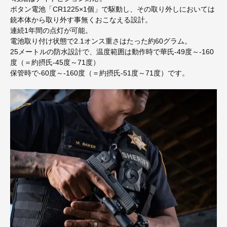
ボタン電池「CR1225×1個」で駆動し、その取り外しにおいては
銃本体から取り外す事無くおこなえる設計。
連続1年間の点灯が可能。
電池取り付け状態で2.1オンス重さはたった約60グラム。
25メートルの防水設計で、温度範囲は動作時で華氏-49度～-160
度（＝約摂氏-45度～71度）
保管時で-60度～-160度（＝約摂氏-51度～71度）です。