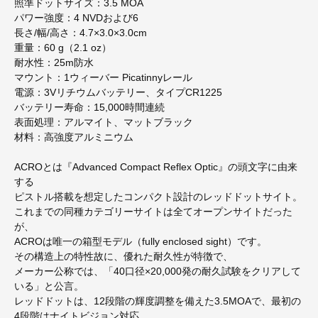
照準ドットサイズ：3.5 MOA
パワー強度：4 NVDおよび6
長さ/幅/高さ：4.7×3.0×3.0cm
重量：60 g（2.1 oz）
耐水性：25m防水
マウント：1ウィーバー Picatinnyレール
電源：3Vリチウムバッテリー、タイプCR1225
バッテリー寿命：15,000時間連続
表面処理：アルマイト、マットブラック
材料：高強度アルミニウム
ACROとは『Advanced Compact Reflex Optic』の頭文字に由来
する
ピストル搭載を想定したコンパクト設計のレッドドットサイト。
これまでの同種カテゴリーサイトは全てオープンサイトだった
が、
ACROは唯一の箱型モデル（fully enclosed sight）です。
その構造上の特性故に、優れた耐久性が特徴で、
メーカー公称では、「40口径×20,000発の耐久試験をクリアして
いる」と公言。
レッドドットは、12段階の輝度調整を備えた3.5MOAで、最初の
4段階はナイトビジョン対応。