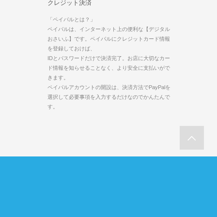
クレジット決済
「ペイパルとは？」
ペイパルは、インターネット上の便利な【デジタル
おさいふ】です。ペイパルにクレジットカード情報
を登録しておけば、
IDとパスワードだけで決済完了。お店に大切なカー
ド情報を知らせることなく、より安全に支払いがで
きます。
ペイパルアカウントの開設は、決済方法でPayPalを
選択して必要事項を入力するだけなのでかんたんで
す。