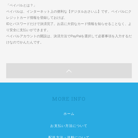
「ペイパルとは？」
ペイパルは、インターネット上の便利な【デジタルおさいふ】です。ペイパルにク
レジットカード情報を登録しておけば、
IDとパスワードだけで決済完了。お店に大切なカード情報を知らせることなく、よ
り安全に支払いができます。
ペイパルアカウントの開設は、決済方法でPayPalを選択して必要事項を入力するだ
けなのでかんたんです。
MORE INFO
ホーム
お支払い方法について
配送方法・送料について