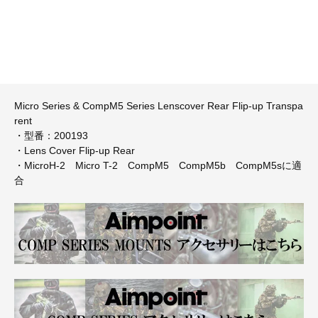
Micro Series & CompM5 Series Lenscover Rear Flip-up Transpa
rent
・型番：200193
・Lens Cover Flip-up Rear
・MicroH-2 Micro T-2 CompM5 CompM5b CompM5sに適
合