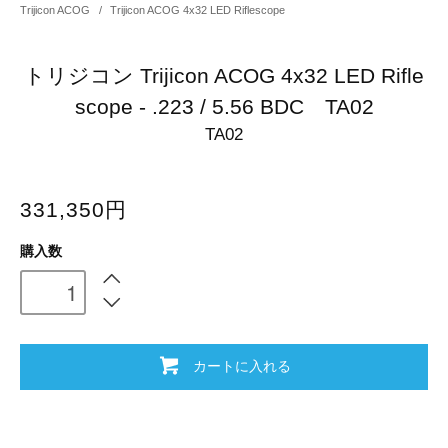
Trijicon ACOG
/
Trijicon ACOG 4x32 LED Riflescope
トリジコン Trijicon ACOG 4x32 LED Rifle
scope - .223 / 5.56 BDC TA02
TA02
331,350円
購入数
カートに入れる