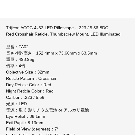
Trijicon ACOG 4x32 LED Riflescope - .223 / 5.56 BDC
Red Crosshair Reticle, Thumbscrew Mount, LED Illuminated
型番：TA02
長さ×幅×高さ：152.4mm x 73.66mm x 63.5mm
重量：498.95g
倍率：4倍
Objective Size：32mm
Reticle Pattern：Crosshair
Day Reticle Color：Red
Night Reticle Color：Red
Caliber：.223 / 5.56
光源：LED
電源：単 3 形リチウム電池 or アルカリ電池
Eye Relief：38.1mm
Exit Pupil：8.13mm
Field of View (degrees)：7°