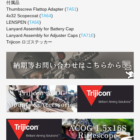
付属品
Thumbscrew Flattop Adapter (
TA51
)
4x32 Scopecoat (
TA64
)
LENSPEN (
TA56
)
Lanyard Assembly for Battery Cap
Lanyard Assembly for Adjuster Caps (
TA71E
)
Trijicon ロゴステッカー