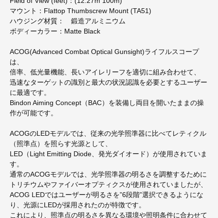
Field of View (feet)：(12.27m 100m)
マウント：Flattop Thumbscrew Mount (TA51)
ハウジング材質： 鍛造アルミニウム
ボディーカラー：Matte Black
ACOG(Advanced Combat Optical Gunsight)ライフルスコープ
は、
倍率、低光量機能、長いアイレリーフを適切に組み合わせて、
迅速なターゲットの識別と最大の状況認識を必要とするユーザー
に最適です。
Bindon Aiming Concept（BAC）を装備し両目を開いたままの操
作が可能です。
ACOGのLEDモデルでは、従来の光学照準器に比べてレティクル
（照準点）を照らす光源として、
LED（Light Emitting Diode、発光ダイオード）が使用されていま
す。
通常のACOGモデルでは、光学照準器の明るさを調整するために
トリチウムやファイバーオプティクスが使用されていましたが、
ACOG LEDではユーザーが明るさを”6段階”選択できるようにな
り、光源にLEDが採用されたのが特徴です。
これにより、照準点の明るさを異なる環境や照明条件に合わせて