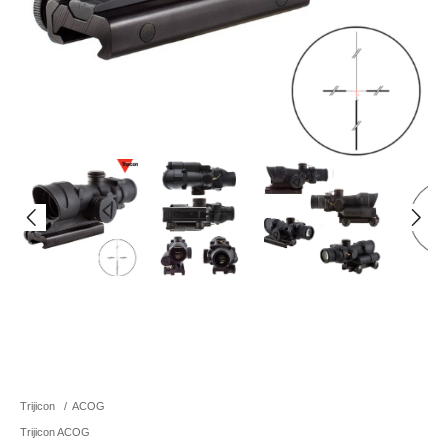
Trijicon
/
ACOG
Trijicon ACOG