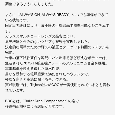
調整できるようになりました。
まさに「ALWAYS ON, ALWAYS READY」いつでも準備ができて
いる状態です。
固定出力設計により、最小限の可動部品で照準可能なシステムで
す。
ガラスとマルチコートレンズの品質により、
集光機能と歪みのないクリアな視野を実現しました。
決定的な照準のための弾丸の補正とターゲット範囲のレチクルを
完備。
米軍の落下試験要件を容易にパス出来るほど頑丈なボディーは、
鍛造された7075-T6航空機グレードのアルミニウム合金を採用。
軍事基準を超える優れた防水性能、
曇りを緩和する乾燥窒素で満たされたハウジングで、
極端な寒さと高温に耐える事ができる。
実践現場では、Trijicon社のACOGが一番使用されているとも言わ
れています。
BDCとは、"Bullet Drop Compensator" の略で
弾道補正機構による調節が可能です。