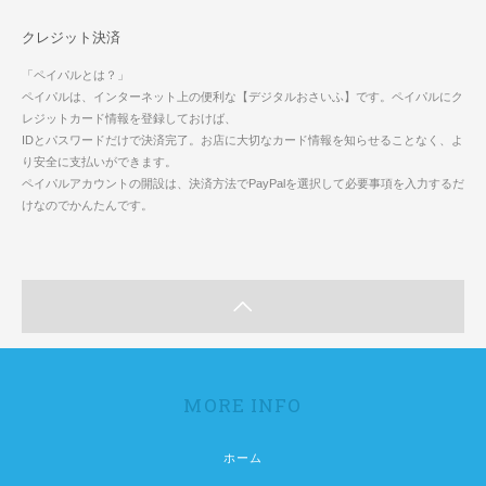
クレジット決済
「ペイパルとは？」
ペイパルは、インターネット上の便利な【デジタルおさいふ】です。ペイパルにク
レジットカード情報を登録しておけば、
IDとパスワードだけで決済完了。お店に大切なカード情報を知らせることなく、よ
り安全に支払いができます。
ペイパルアカウントの開設は、決済方法でPayPalを選択して必要事項を入力するだ
けなのでかんたんです。
MORE INFO
ホーム