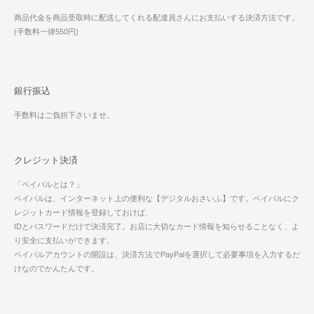
商品代金を商品受取時に配送してくれる配達員さんにお支払いする決済方法です。
(手数料一律550円)
銀行振込
手数料はご負担下さいませ。
クレジット決済
「ペイパルとは？」
ペイパルは、インターネット上の便利な【デジタルおさいふ】です。ペイパルにク
レジットカード情報を登録しておけば、
IDとパスワードだけで決済完了。お店に大切なカード情報を知らせることなく、よ
り安全に支払いができます。
ペイパルアカウントの開設は、決済方法でPayPalを選択して必要事項を入力するだ
けなのでかんたんです。