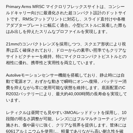
Primary Arms MRSC マイクロリフレックスサイトは、コンシー
ルドキャリー向けに最適化された超コンパクト設計のドットサイ
トです。RMScフットプリントに対応し、スライド直付けや各種
アダプタープレートに幅広く適合。小型ピストルに装着した際も
はみ出しを抑えたスリムなプロファイルを実現します。
21mmのコンパクトレンズを採用しつつ、スクエア形状により視
界は広く確保されており、ドローからの素早い照準でもクリアな
サイトピクチャーを維持。特にマイクロコンパクトピストルとの
相性に優れ、携帯性と実用性を両立しています。
Autoliveモーションセンサー機能を搭載しており、静止時には自
動で電源オフ、わずかな動きで瞬時にオンへ復帰。バッテリー消
費を抑えながら常に使用可能な状態を維持します。底面配置のC
R2032バッテリーにより、最大約40,000時間の長寿命を実現して
います。
レティクルは昼間でも見やすい3MOAレッドドットを採用し、10
段階の明るさ調整が可能。レンズにはフルマルチコーティングが
施され、傷や曇りに強く、クリアな視界を提供します。筐体には
6061アルミニウムを使用し、軽量でありながら高い耐久性を確