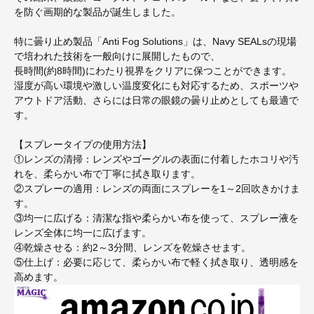
を防ぐ画期的な製品が誕生しました。
特に曇り止め製品「Anti Fog Solutions」は、Navy SEALsの現場
で培われた技術を一般向けに展開したもので、
長時間(約8時間)にわたり視界をクリアに保つことができます。
湿度が高い環境や激しい温度変化にも対応するため、スポーツや
アウトドア活動、さらには日常の眼鏡の曇り止めとしても最適で
す。
【スプレータイプの使用方法】
①レンズの清掃：レンズやゴーグルの表面に付着したホコリや汚
れを、柔らかい布で丁寧に拭き取ります。
②スプレーの適用：レンズの両面にスプレーを1～2回吹きかけま
す。
③均一に広げる：清潔な指や柔らかい布を使って、スプレー液を
レンズ全体に均一に広げます。
④乾燥させる：約2～3分間、レンズを乾燥させます。
⑤仕上げ：必要に応じて、柔らかい布で軽く拭き取り、透明感を
高めます。