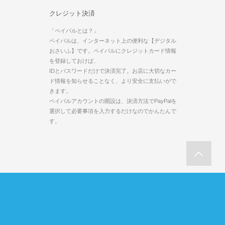
クレジット決済
「ペイパルとは？」
ペイパルは、インターネット上の便利な【デジタル
おさいふ】です。ペイパルにクレジットカード情報
を登録しておけば、
IDとパスワードだけで決済完了。お店に大切なカー
ド情報を知らせることなく、より安全に支払いがで
きます。
ペイパルアカウントの開設は、決済方法でPayPalを
選択して必要事項を入力するだけなのでかんたんで
す。