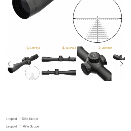
Leupold
/
Rifle Scope
Leupold
/
Rifle Scope