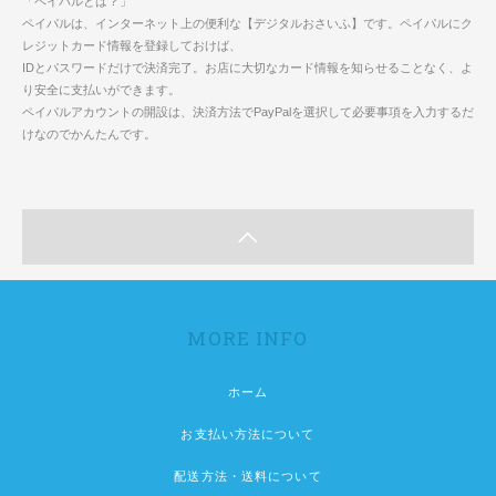
「ペイパルとは？」
ペイパルは、インターネット上の便利な【デジタルおさいふ】です。ペイパルにク
レジットカード情報を登録しておけば、
IDとパスワードだけで決済完了。お店に大切なカード情報を知らせることなく、よ
り安全に支払いができます。
ペイパルアカウントの開設は、決済方法でPayPalを選択して必要事項を入力するだ
けなのでかんたんです。
MORE INFO
ホーム
お支払い方法について
配送方法・送料について